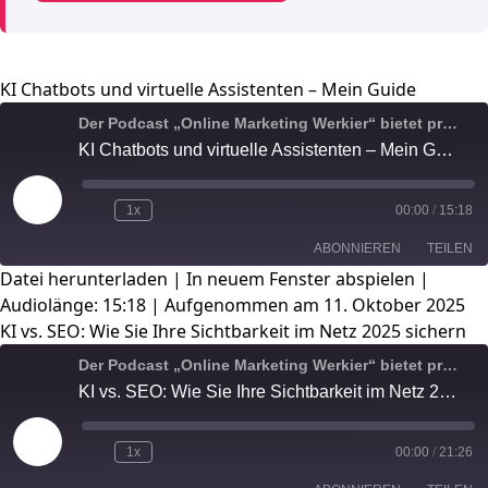
KI Chatbots und virtuelle Assistenten – Mein Guide
Der Podcast „Online Marketing Werkier“ bietet praxisnahe Einblicke in die Welt des digitalen Marketings, der Suchmaschinenoptimierung (SEO) und der künstlichen Intelligenz (KI).
KI Chatbots und virtuelle Assistenten – Mein Guide
Play
1x
00:00
/
15:18
Episode
ABONNIEREN
TEILEN
Datei herunterladen
|
In neuem Fenster abspielen
|
Audiolänge: 15:18
|
Aufgenommen am 11. Oktober 2025
TEILEN
RSS FEED
KI vs. SEO: Wie Sie Ihre Sichtbarkeit im Netz 2025 sichern
LINK
Der Podcast „Online Marketing Werkier“ bietet praxisnahe Einblicke in die Welt des digitalen Marketings, der Suchmaschinenoptimierung (SEO) und der künstlichen Intelligenz (KI).
KI vs. SEO: Wie Sie Ihre Sichtbarkeit im Netz 2025 sichern
EMBED
Play
1x
00:00
/
21:26
Episode